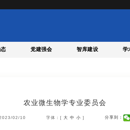
动态
党建强会
智库建设
学
农业微生物学专业委员会
023/02/10
字体：[
大
中
小
]
分享到：