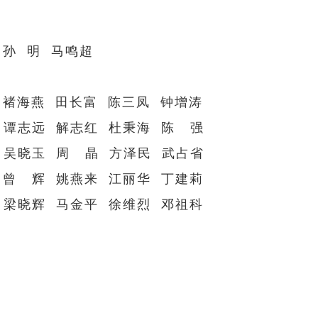
 孙 明 马鸣超
 褚海燕 田长富 陈三凤 钟增涛
 谭志远 解志红 杜秉海 陈 强
 吴晓玉 周 晶 方泽民 武占省
 曾 辉 姚燕来 江丽华 丁建莉
 梁晓辉 马金平 徐维烈 邓祖科