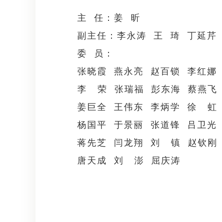
主 任：姜 昕
副主任：李永涛 王 琦 丁延芹
委 员：
张晓霞 燕永亮 赵百锁 李红娜
李 荣 张瑞福 彭东海 蔡燕飞
姜巨全 王伟东 李炳学 徐 虹
杨国平 于景丽 张道锋 吕卫光
蒋先芝 闫龙翔 刘 镇 赵钦刚
唐天成 刘 澎 屈庆涛